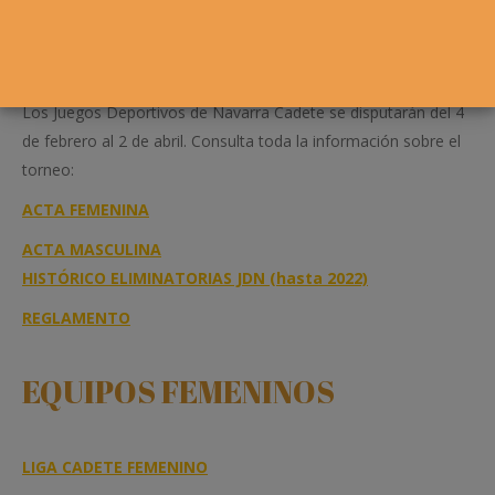
Los Juegos Deportivos de Navarra Cadete se disputarán del 4
de febrero al 2 de abril. Consulta toda la información sobre el
torneo:
ACTA FEMENINA
ACTA MASCULINA
HISTÓRICO ELIMINATORIAS JDN (hasta 2022)
REGLAMENTO
EQUIPOS FEMENINOS
LIGA CADETE FEMENINO