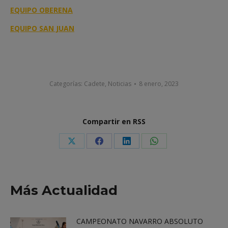
EQUIPO OBERENA
EQUIPO SAN JUAN
Categorías:
Cadete
,
Noticias
8 enero, 2023
Compartir en RSS
Share
Share
Share
Share
on
on
on
on
X
Facebook
LinkedIn
WhatsApp
Más Actualidad
CAMPEONATO NAVARRO ABSOLUTO