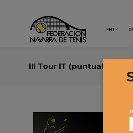
FNT
D
III Tour IT (puntuable par
E