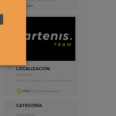
¡Caducado!
LOCALIZACIÓN
IPARTENIS
Avda. Urragandía 2, Huarte (Navarra)
WEB
http://ipartenis.com
CATEGORÍA
10/AL/IN/CA