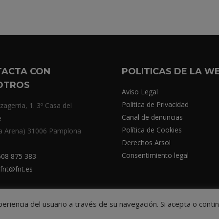
TACTA CON
POLITICAS DE LA W
OTROS
Aviso Legal
Política de Privacidad
zagerria, 1. 3º Casa del
Canal de denuncias
e
Política de Cookies
a Arena) 31006 Pamplona
Derechos Arsol
Consentimiento legal
08 875 383
fnt@fnt.es
xperiencia del usuario a través de su navegación. Si acepta o co