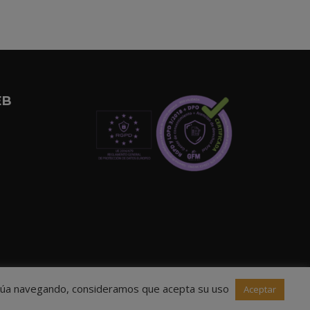
EB
ntinúa navegando, consideramos que acepta su uso
Aceptar