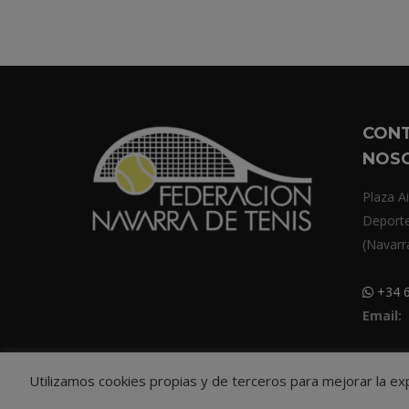
CON
NOS
Plaza Ai
Deport
(Navarr
+34 6
Email:
Utilizamos cookies propias y de terceros para mejorar la e