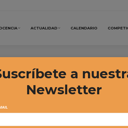
OCENCIA
ACTUALIDAD
CALENDARIO
COMPETI
a el master)
Suscríbete a nuestr
Newsletter
MAIL