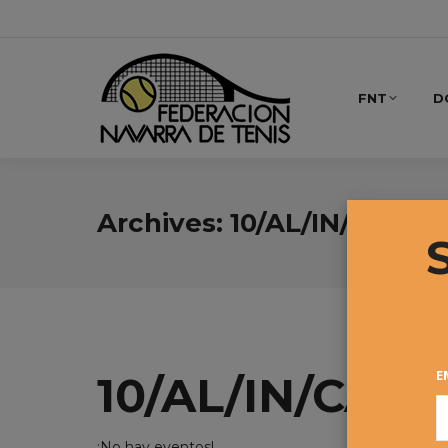
FNT
D
Archives:
10/AL/IN/CA
E
10/AL/IN/CA
¡No hay eventos!