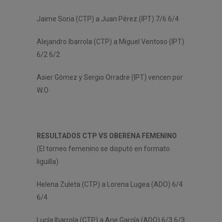
Jaime Soria (CTP) a Juan Pérez (IPT) 7/6 6/4
Alejandro Ibarrola (CTP) a Miguel Ventoso (IPT)
6/2 6/2
Asier Gómez y Sergio Orradre (IPT) vencen por
W.O
RESULTADOS CTP VS OBERENA
FEMENINO
(El torneo femenino se disputó en formato
liguilla)
Helena Zuleta (CTP) a Lorena Lugea (ADO) 6/4
6/4
Lucía Ibarrola (CTP) a Ane García (ADO) 6/3 6/3