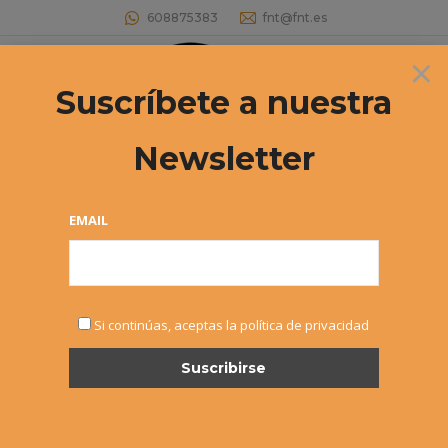
608875383
fnt@fnt.es
×
Buscar:
Suscríbete a nuestra
Newsletter
CAMPEONATO NAVARRO JÚNIOR
POR EQUIPOS
EMAIL
Estás aquí:
Si continúas, aceptas la política de privacidad