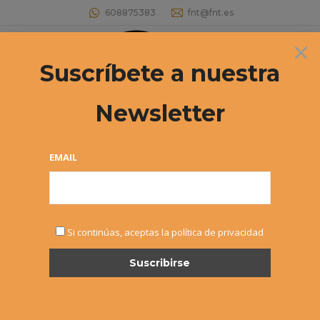
608875383
fnt@fnt.es
×
Buscar:
Suscríbete a nuestra
Newsletter
Archives:
JUNIOR
Estás aquí:
EMAIL
JUNIOR
Si continúas, aceptas la política de privacidad
¡No hay eventos!