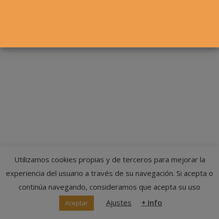
© Federación Navarra de Tenis
Utilizamos cookies propias y de terceros para mejorar la
experiencia del usuario a través de su navegación. Si acepta o
continúa navegando, consideramos que acepta su uso
Ajustes
+ Info
Aceptar