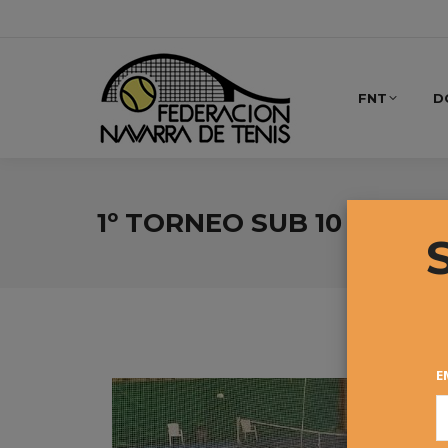
FNT
D
1º TORNEO SUB 10
E