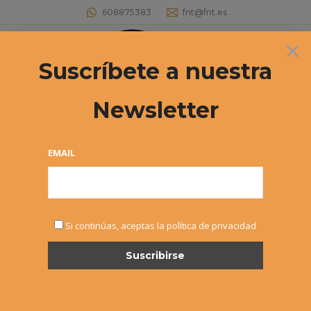
608875383
fnt@fnt.es
×
Buscar:
Suscríbete a nuestra
Newsletter
Archives:
HASTA 10 AÑOS
Estás aquí:
EMAIL
HASTA 10 AÑOS
Si continúas, aceptas la política de privacidad
SEPTIEMBRE 2026