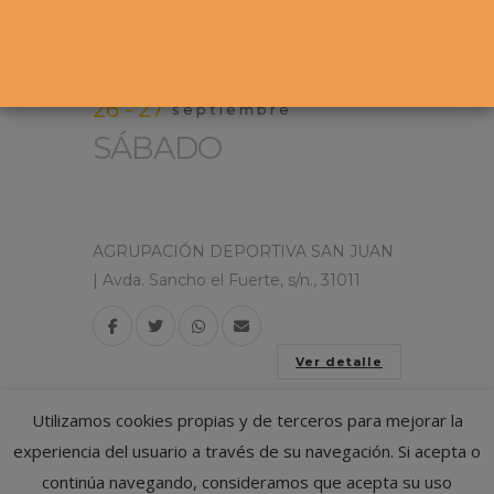
26 - 27
septiembre
SÁBADO
3ª PRUEBA CIRCUITO
SUB-10 ADSJ-DKE
AGRUPACIÓN DEPORTIVA SAN JUAN
| Avda. Sancho el Fuerte, s/n., 31011
Ver detalle
Utilizamos cookies propias y de terceros para mejorar la
experiencia del usuario a través de su navegación. Si acepta o
continúa navegando, consideramos que acepta su uso