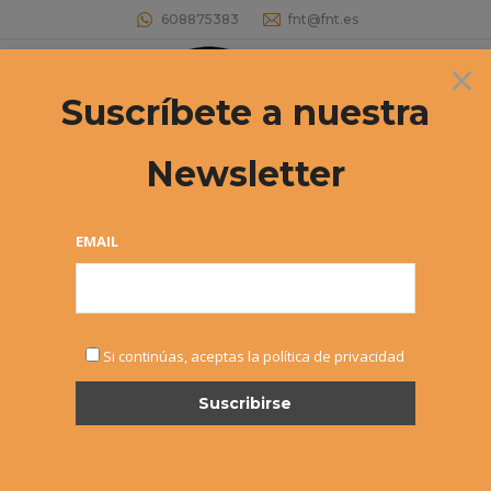
608875383
fnt@fnt.es
×
Buscar:
Suscríbete a nuestra
Newsletter
Stanislas Charlot
Estás aquí:
EMAIL
Sed est tellus, vulputate sit amet justo non, varius malesuada
Si continúas, aceptas la política de privacidad
dolor. Nunc faucibus facilisis pellen tesque facilisis. Sed
hendrerit enim non justo posuere placerat.