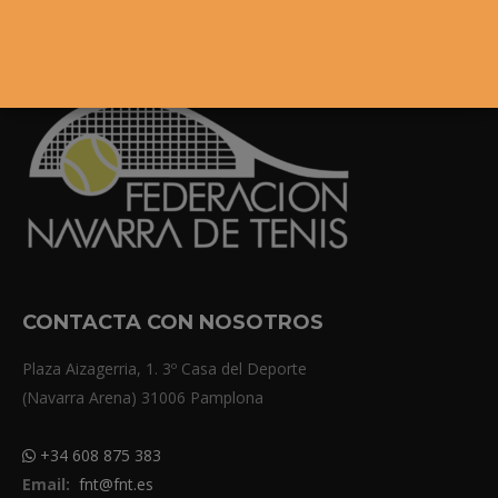
CONTACTA CON NOSOTROS
Plaza Aizagerria, 1. 3º Casa del Deporte
(Navarra Arena) 31006 Pamplona
+34 608 875 383
Email:
fnt@fnt.es