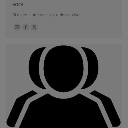
VOCAL
Si quieres un breve texto descriptivo
E-
Facebook
X
mail