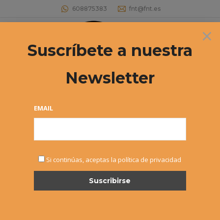
608875383
fnt@fnt.es
×
Buscar:
Suscríbete a nuestra
Newsletter
Archivos diarios:
18 noviembre, 2025
Estás aquí:
EMAIL
Si continúas, aceptas la política de privacidad