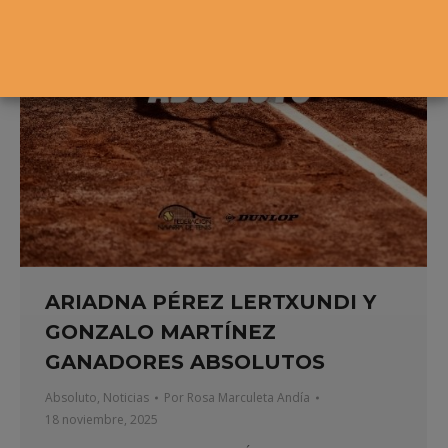
ARIADNA PÉREZ LERTXUNDI Y
GONZALO MARTÍNEZ
GANADORES ABSOLUTOS
Absoluto
,
Noticias
Por
Rosa Marculeta Andía
18 noviembre, 2025