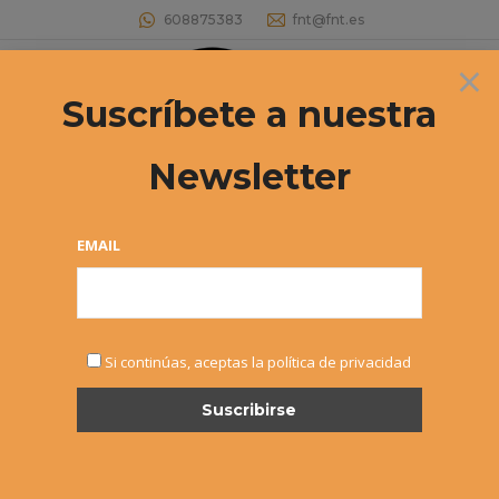
608875383
fnt@fnt.es
×
Buscar:
Suscríbete a nuestra
Newsletter
Archivos diarios:
17 noviembre, 2025
Estás aquí:
EMAIL
Si continúas, aceptas la política de privacidad