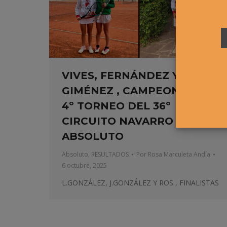
VIVES, FERNÁNDEZ Y
GIMÉNEZ , CAMPEONES DEL
4º TORNEO DEL 36º
CIRCUITO NAVARRO
ABSOLUTO
Absoluto
,
RESULTADOS
Por
Rosa Marculeta Andía
6 octubre, 2025
L.GONZÁLEZ, J.GONZÁLEZ Y ROS , FINALISTAS