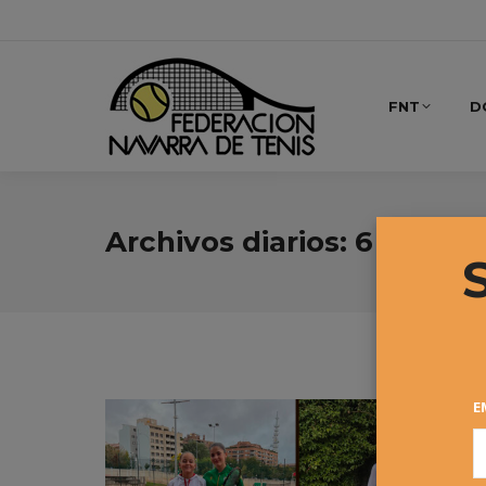
FNT
D
Archivos diarios:
6 octubr
E