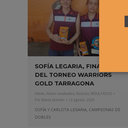
SOFÍA LEGARIA, FINALISTA
DEL TORNEO WARRIORS
GOLD TARRAGONA
Alevín
,
Alevin resultados
,
Noticias
,
RESULTADOS
Por
Marta Sexmilo
12 agosto, 2025
SOFÍA Y CARLOTA LEGARIA, CAMPEONAS DE
DOBLES