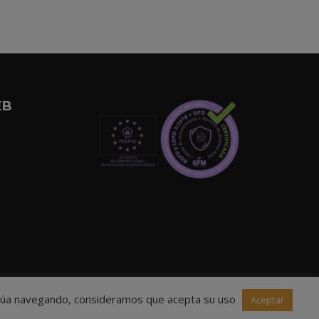
EB
ntinúa navegando, consideramos que acepta su uso
Aceptar