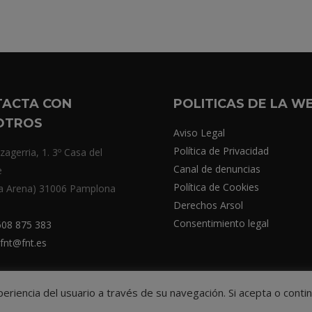
TACTA CON
POLITICAS DE LA W
OTROS
Aviso Legal
Política de Privacidad
zagerria, 1. 3º Casa del
Canal de denuncias
e
Política de Cookies
a Arena) 31006 Pamplona
Derechos Arsol
Consentimiento legal
08 875 383
fnt@fnt.es
xperiencia del usuario a través de su navegación. Si acepta o co