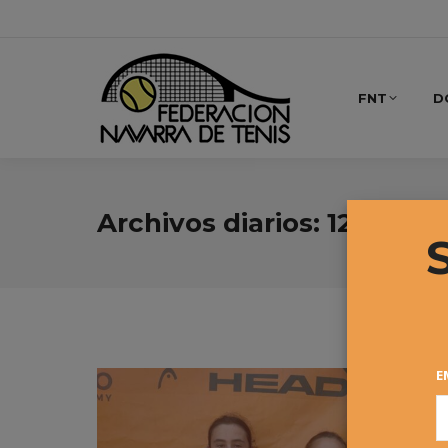
FNT
D
Archivos diarios:
12 agost
E