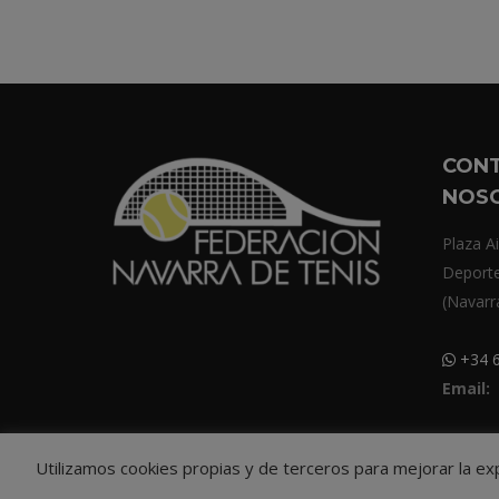
CON
NOS
Plaza Ai
Deport
(Navarr
+34 6
Email:
Utilizamos cookies propias y de terceros para mejorar la e