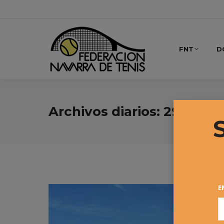
FNT
D
Archivos diarios:
29 mayo,
E