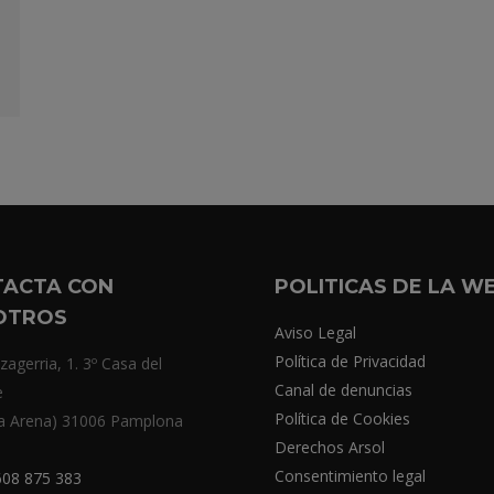
TACTA CON
POLITICAS DE LA W
OTROS
Aviso Legal
Política de Privacidad
zagerria, 1. 3º Casa del
Canal de denuncias
e
Política de Cookies
a Arena) 31006 Pamplona
Derechos Arsol
Consentimiento legal
08 875 383