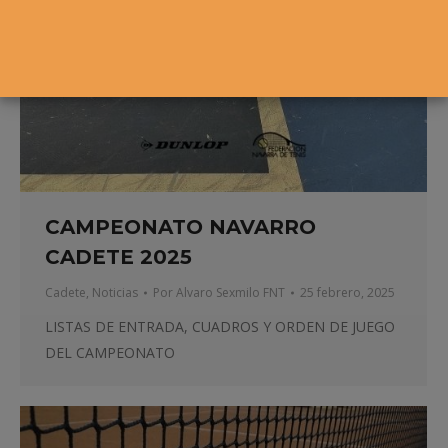
CAMPEONATO NAVARRO
CADETE 2025
Cadete
,
Noticias
Por
Alvaro Sexmilo FNT
25 febrero, 2025
LISTAS DE ENTRADA, CUADROS Y ORDEN DE JUEGO
DEL CAMPEONATO