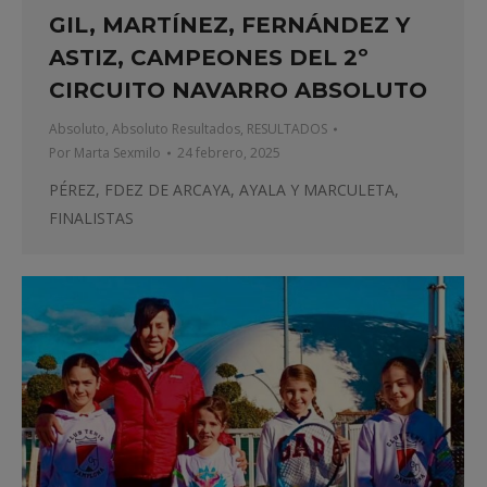
GIL, MARTÍNEZ, FERNÁNDEZ Y
ASTIZ, CAMPEONES DEL 2º
CIRCUITO NAVARRO ABSOLUTO
Absoluto
,
Absoluto Resultados
,
RESULTADOS
Por
Marta Sexmilo
24 febrero, 2025
PÉREZ, FDEZ DE ARCAYA, AYALA Y MARCULETA,
FINALISTAS