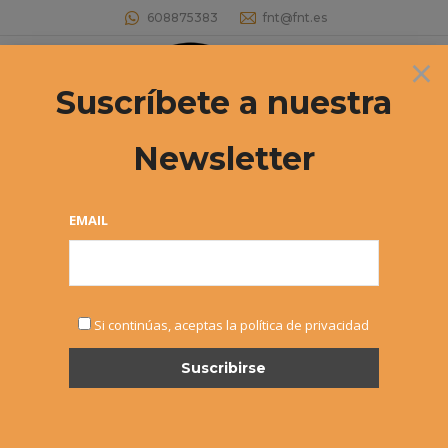
608875383
fnt@fnt.es
×
Buscar:
Suscríbete a nuestra
Newsletter
Archivos por mes:
febrero 2025
Estás aquí:
EMAIL
Si continúas, aceptas la política de privacidad