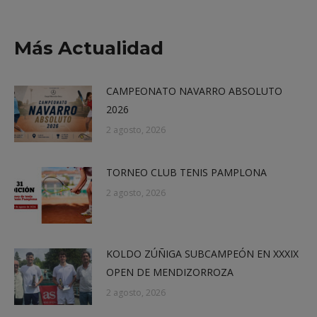
on
on
on
on
X
Facebook
LinkedIn
WhatsApp
Más Actualidad
CAMPEONATO NAVARRO ABSOLUTO
2026
2 agosto, 2026
TORNEO CLUB TENIS PAMPLONA
2 agosto, 2026
KOLDO ZÚÑIGA SUBCAMPEÓN EN XXXIX
OPEN DE MENDIZORROZA
2 agosto, 2026