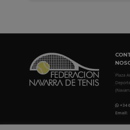
CON
NOS
Plaza Ai
Deport
(Navarr
+34 6
Email: