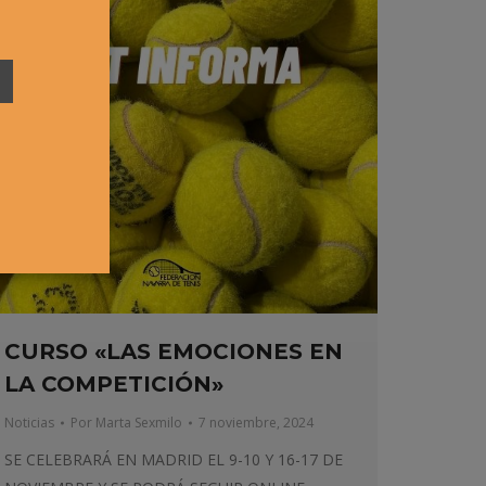
CURSO «LAS EMOCIONES EN
LA COMPETICIÓN»
Noticias
Por
Marta Sexmilo
7 noviembre, 2024
SE CELEBRARÁ EN MADRID EL 9-10 Y 16-17 DE