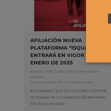
AFILIACIÓN NUEVA
PLATAFORMA “iSQUAD” QUE
ENTRARÁ EN VIGOR EL 1 DE
ENERO DE 2025
Absoluto
,
Alevín
,
Cadete
,
Infantil
,
Junior
,
Noticias
,
Veteranos
Por
Alvaro Sexmilo FNT
7 noviembre, 2024
RECORDAMOS QUE NO SE PODRÁ COMPETIR
NI FIGURAR EN LA CLASIFICACIÓN NACIONAL
SIN ESTAR AFILIADO