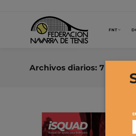
FNT
D
Archivos diarios:
7 noviem
E