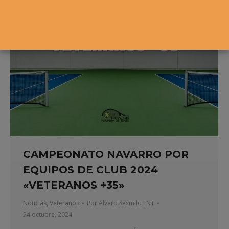
CAMPEONATO NAVARRO POR
EQUIPOS DE CLUB 2024
«VETERANOS +35»
Noticias
,
Veteranos
Por
Alvaro Sexmilo FNT
24 octubre, 2024