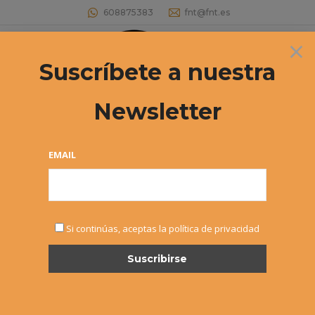
608875383
fnt@fnt.es
×
Buscar:
Suscríbete a nuestra
Newsletter
Archivos diarios:
24 octubre, 2024
Estás aquí:
EMAIL
Si continúas, aceptas la política de privacidad