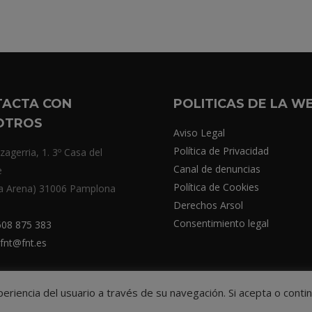
TACTA CON
POLITICAS DE LA W
OTROS
Aviso Legal
Política de Privacidad
zagerria, 1. 3º Casa del
Canal de denuncias
e
Política de Cookies
a Arena) 31006 Pamplona
Derechos Arsol
Consentimiento legal
08 875 383
fnt@fnt.es
xperiencia del usuario a través de su navegación. Si acepta o co