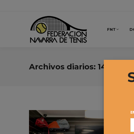
FNT
D
Archivos diarios:
14 septi
E