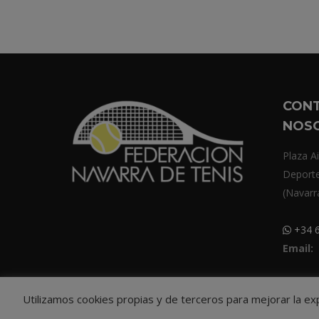
CON
NOS
Plaza Ai
Deport
(Navarr
+34 6
Email:
Utilizamos cookies propias y de terceros para mejorar la e