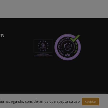
EB
ntinúa navegando, consideramos que acepta su uso
Aceptar