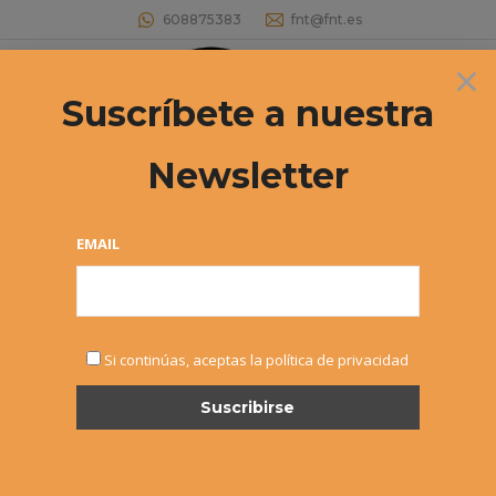
608875383
fnt@fnt.es
×
Buscar:
Suscríbete a nuestra
Newsletter
Archivos diarios:
3 septiembre, 2024
Estás aquí:
EMAIL
Si continúas, aceptas la política de privacidad