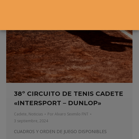
38º CIRCUITO DE TENIS CADETE
«INTERSPORT – DUNLOP»
Cadete
,
Noticias
Por
Alvaro Sexmilo FNT
3 septiembre, 2024
CUADROS Y ORDEN DE JUEGO DISPONIBLES