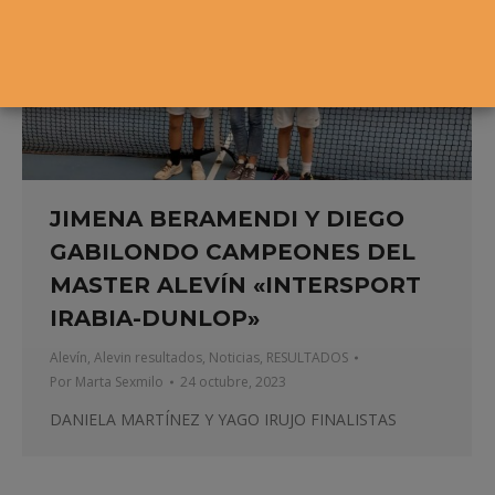
JIMENA BERAMENDI Y DIEGO
GABILONDO CAMPEONES DEL
MASTER ALEVÍN «INTERSPORT
IRABIA-DUNLOP»
Alevín
,
Alevin resultados
,
Noticias
,
RESULTADOS
Por
Marta Sexmilo
24 octubre, 2023
DANIELA MARTÍNEZ Y YAGO IRUJO FINALISTAS