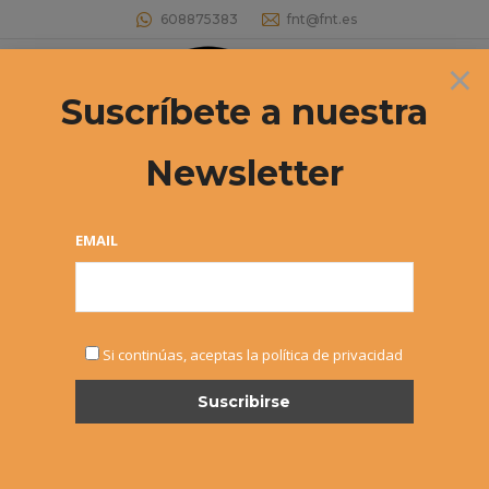
608875383
fnt@fnt.es
×
Buscar:
Suscríbete a nuestra
Newsletter
Archivos diarios:
24 octubre, 2023
Estás aquí:
EMAIL
Si continúas, aceptas la política de privacidad