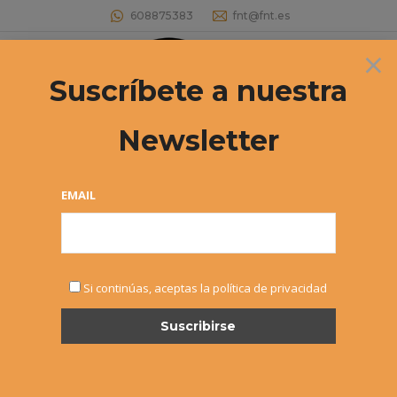
608875383
fnt@fnt.es
×
Buscar:
Suscríbete a nuestra
Newsletter
Archivos diarios:
3 septiembre, 2023
Estás aquí:
EMAIL
Si continúas, aceptas la política de privacidad