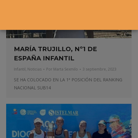
MARÍA TRUJILLO, Nº1 DE
ESPAÑA INFANTIL
Infantil
,
Noticias
Por
Marta Sexmilo
3 septiembre, 2023
SE HA COLOCADO EN LA 1ª POSICIÓN DEL RANKING
NACIONAL SUB14