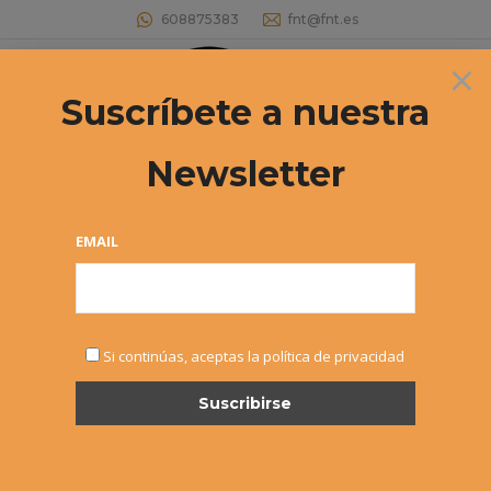
608875383
fnt@fnt.es
×
Buscar:
Suscríbete a nuestra
Newsletter
Archivos diarios:
1 diciembre, 2022
Estás aquí:
EMAIL
Si continúas, aceptas la política de privacidad