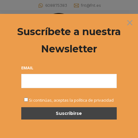
608875383
fnt@fnt.es
×
Buscar:
Suscríbete a nuestra
Newsletter
Archivos diarios:
27 junio, 2022
Estás aquí:
EMAIL
Si continúas, aceptas la política de privacidad