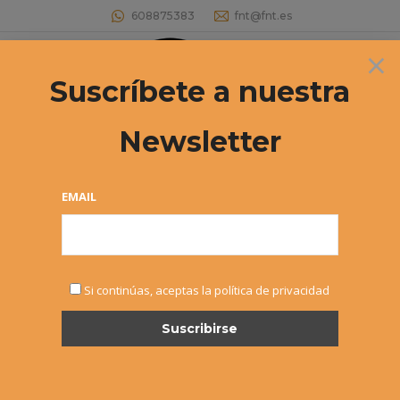
608875383
fnt@fnt.es
×
Buscar:
Suscríbete a nuestra
Newsletter
Archivos diarios:
13 junio, 2022
Estás aquí:
EMAIL
Si continúas, aceptas la política de privacidad