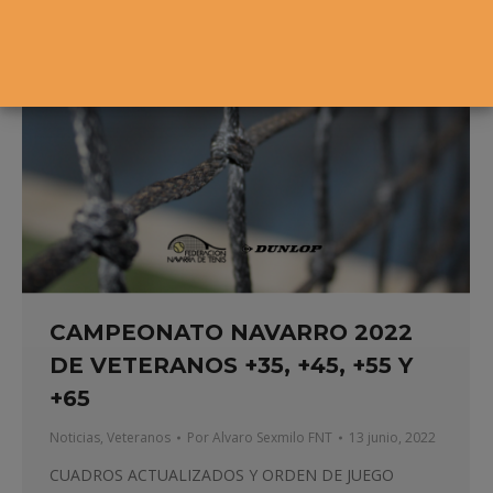
CAMPEONATO NAVARRO 2022
DE VETERANOS +35, +45, +55 Y
+65
Noticias
,
Veteranos
Por
Alvaro Sexmilo FNT
13 junio, 2022
CUADROS ACTUALIZADOS Y ORDEN DE JUEGO