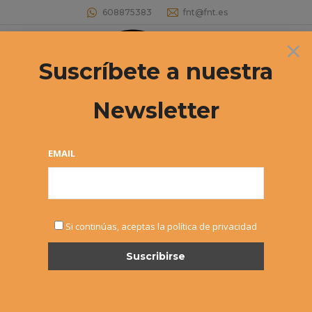
608875383
fnt@fnt.es
×
Buscar:
Suscríbete a nuestra
Newsletter
Archivos diarios:
19 febrero, 2022
Estás aquí:
EMAIL
Si continúas, aceptas la política de privacidad