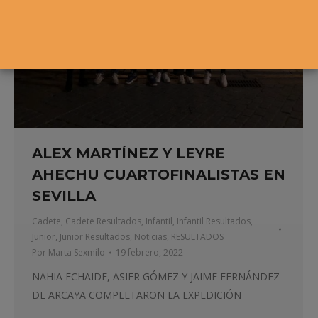
ALEX MARTÍNEZ Y LEYRE
AHECHU CUARTOFINALISTAS EN
SEVILLA
Cadete
,
Cadete Resultados
,
Infantil
,
Infantil Resultados
,
Junior
,
Junior Resultados
,
Noticias
,
RESULTADOS
Por
Marta Sexmilo
19 febrero, 2022
NAHIA ECHAIDE, ASIER GÓMEZ Y JAIME FERNÁNDEZ
DE ARCAYA COMPLETARON LA EXPEDICIÓN