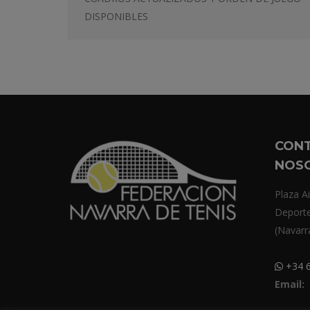
DISPONIBLES
CON
NOS
Plaza Ai
Deport
(Navarr
+34 6
Email: