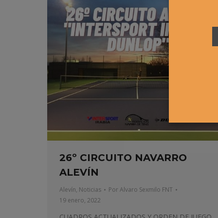
26º CIRCUITO NAVARRO
ALEVÍN
Alevín
,
Noticias
Por
Alvaro Sexmilo FNT
19 enero, 2022
CUADROS ACTUALIZADOS Y ORDEN DE JUEGO