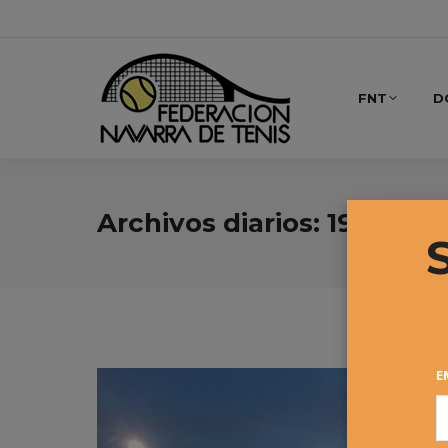
FNT
D
Archivos diarios:
19 enero
E