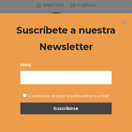
608875383
fnt@fnt.es
×
Buscar:
Suscríbete a nuestra
Newsletter
Archivos diarios:
13 diciembre, 2021
Estás aquí:
EMAIL
Si continúas, aceptas la política de privacidad