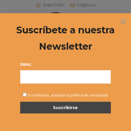
608875383
fnt@fnt.es
×
Buscar:
Suscríbete a nuestra
Newsletter
Archivos diarios:
1 diciembre, 2021
Estás aquí:
EMAIL
Si continúas, aceptas la política de privacidad