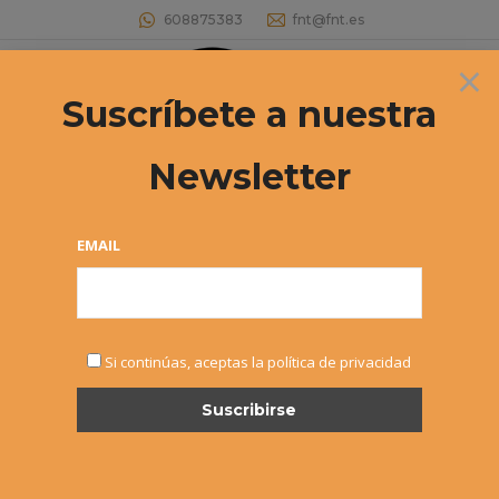
608875383
fnt@fnt.es
×
Buscar:
Suscríbete a nuestra
Newsletter
Archivos diarios:
2 julio, 2021
Estás aquí:
EMAIL
Si continúas, aceptas la política de privacidad