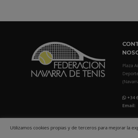
CON
NOS
Plaza Ai
Deport
(Navarr
+34 6
Email:
Utilizamos cookies propias y de terceros para mejorar la e