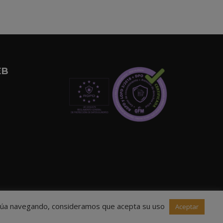
EB
ntinúa navegando, consideramos que acepta su uso
Aceptar