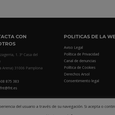
TACTA CON
POLITICAS DE LA W
OTROS
Aviso Legal
Política de Privacidad
zagerria, 1. 3º Casa del
Canal de denuncias
e
Política de Cookies
a Arena) 31006 Pamplona
Derechos Arsol
Consentimiento legal
08 875 383
fnt@fnt.es
xperiencia del usuario a través de su navegación. Si acepta o co
© Federación Navarra de Tenis