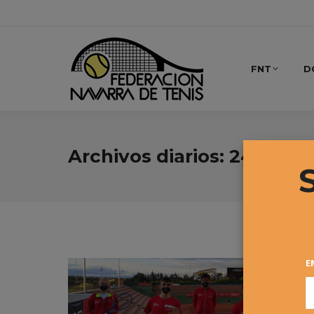
FNT
D
Archivos diarios:
24 junio,
E