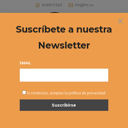
608875383
fnt@fnt.es
×
Buscar:
Suscríbete a nuestra
Newsletter
Archivos diarios:
8 junio, 2021
Estás aquí:
EMAIL
Si continúas, aceptas la política de privacidad