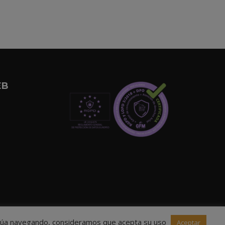
EB
ntinúa navegando, consideramos que acepta su uso
Aceptar