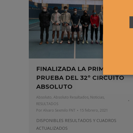
FINALIZADA LA PRIMERA
PRUEBA DEL 32º CIRCUITO
ABSOLUTO
Absoluto
,
Absoluto Resultados
,
Noticias
,
RESULTADOS
Por
Alvaro Sexmilo FNT
15 febrero, 2021
DISPONIBLES RESULTADOS Y CUADROS
ACTUALIZADOS