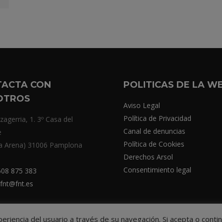
TACTA CON
POLITICAS DE LA W
OTROS
Aviso Legal
Política de Privacidad
zagerria, 1. 3º Casa del
Canal de denuncias
e
Política de Cookies
a Arena) 31006 Pamplona
Derechos Arsol
Consentimiento legal
08 875 383
fnt@fnt.es
xperiencia del usuario a través de su navegación. Si acepta o co