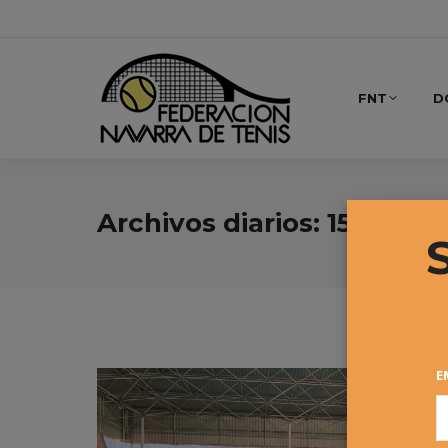
FNT
D
Archivos diarios:
15 febrer
E