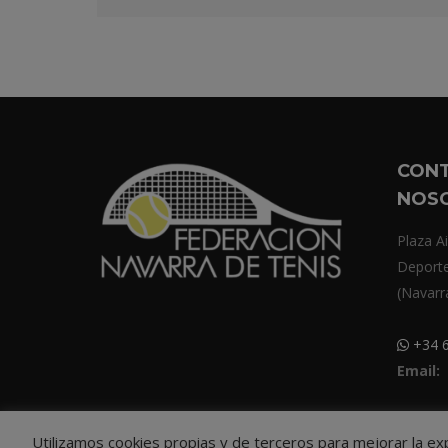
CON
NOS
Plaza Ai
Deport
(Navarr
+34 6
Email:
Utilizamos cookies propias y de terceros para mejorar la e