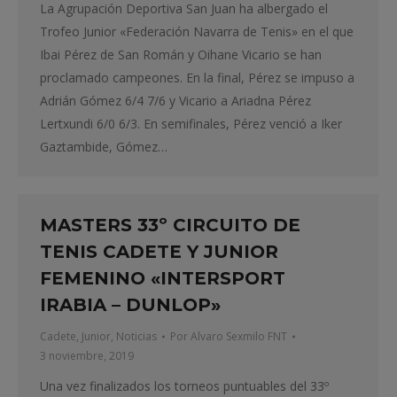
La Agrupación Deportiva San Juan ha albergado el
Trofeo Junior «Federación Navarra de Tenis» en el que
Ibai Pérez de San Román y Oihane Vicario se han
proclamado campeones. En la final, Pérez se impuso a
Adrián Gómez 6/4 7/6 y Vicario a Ariadna Pérez
Lertxundi 6/0 6/3. En semifinales, Pérez venció a Iker
Gaztambide, Gómez…
MASTERS 33º CIRCUITO DE
TENIS CADETE Y JUNIOR
FEMENINO «INTERSPORT
IRABIA – DUNLOP»
Cadete
,
Junior
,
Noticias
Por
Alvaro Sexmilo FNT
3 noviembre, 2019
Una vez finalizados los torneos puntuables del 33º