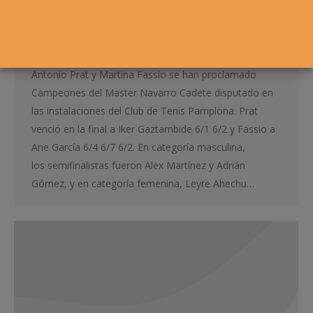
PÉREZ, CAMPEONES
Cadete
,
Junior
,
Noticias
Por
Alvaro Sexmilo FNT
30 noviembre, 2019
Antonio Prat y Martina Fassio se han proclamado
Campeones del Master Navarro Cadete disputado en
las instalaciones del Club de Tenis Pamplona. Prat
venció en la final a Iker Gaztambide 6/1 6/2 y Fassio a
Ane García 6/4 6/7 6/2. En categoría masculina,
los semifinalistas fueron Alex Martínez y Adrián
Gómez, y en categoría femenina, Leyre Ahechu…