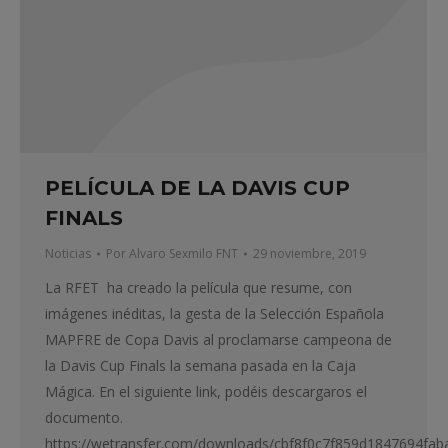
PELÍCULA DE LA DAVIS CUP
FINALS
Noticias
Por
Alvaro Sexmilo FNT
29 noviembre, 2019
La RFET ha creado la película que resume, con
imágenes inéditas, la gesta de la Selección Española
MAPFRE de Copa Davis al proclamarse campeona de
la Davis Cup Finals la semana pasada en la Caja
Mágica. En el siguiente link, podéis descargaros el
documento.
https://wetransfer.com/downloads/cbf8f0c7f859d1847694