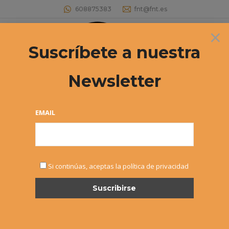
608875383
fnt@fnt.es
×
Buscar:
Suscríbete a nuestra
Newsletter
Archivos por mes:
noviembre 2019
Estás aquí:
EMAIL
Si continúas, aceptas la política de privacidad
MASTER NAVARRO CADETE Y
JUNIOR “INTERSPORT IRABIA-
DUNLOP” – ANTONIO PRAT,
MARTINA FASSIO Y ARIADNA