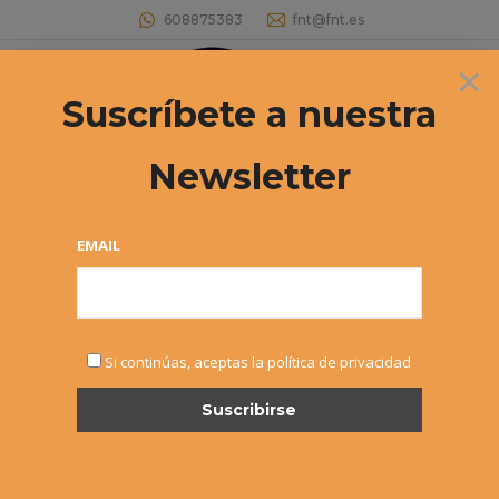
608875383
fnt@fnt.es
×
Buscar:
Suscríbete a nuestra
Newsletter
PELÍCULA DE LA DAVIS CUP FINALS
Estás aquí:
EMAIL
Si continúas, aceptas la política de privacidad
NOV
29