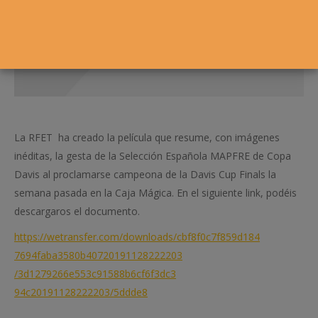
La RFET
ha creado la película que resume, con imágenes
inéditas, la gesta de la Selección Española MAPFRE de Copa
Davis al proclamarse campeona de la Davis Cup Finals la
semana pasada en la Caja Mágica. En el siguiente link, podéis
descargaros el documento.
https://wetransfer.
com/downloads/cbf8f0c7f859d184
7694faba3580b40720191128222203
/3d1279266e553c91588b6cf6f3dc3
94c20191128222203/5ddde8