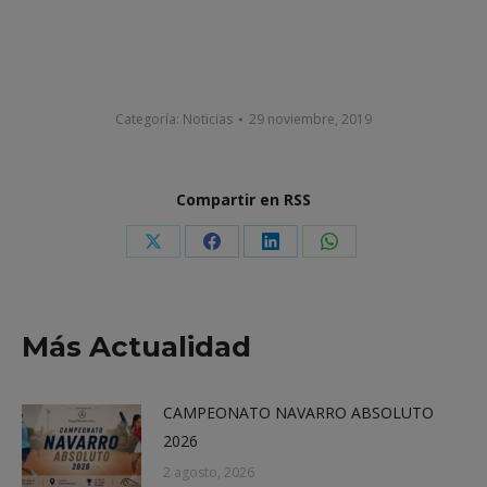
Categoría:
Noticias
29 noviembre, 2019
Compartir en RSS
Share
Share
Share
Share
on
on
on
on
X
Facebook
LinkedIn
WhatsApp
Más Actualidad
CAMPEONATO NAVARRO ABSOLUTO
2026
2 agosto, 2026