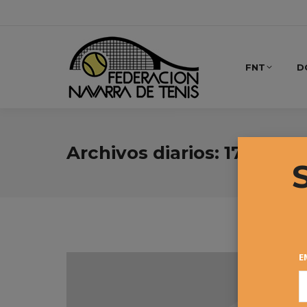
FNT
D
Archivos diarios:
17 octub
E