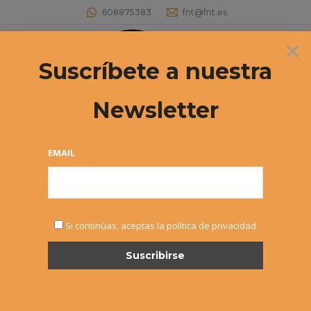
608875383
fnt@fnt.es
×
Buscar:
Suscríbete a nuestra
Newsletter
Archivos diarios:
15 octubre, 2019
Estás aquí:
EMAIL
Si continúas, aceptas la política de privacidad