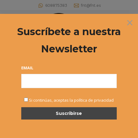
608875383
fnt@fnt.es
×
Buscar:
Suscríbete a nuestra
Newsletter
Archivos diarios:
8 octubre, 2019
Estás aquí:
EMAIL
Si continúas, aceptas la política de privacidad