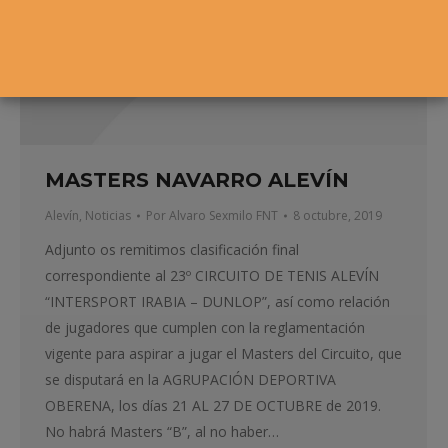
MASTERS NAVARRO ALEVÍN
Alevín
,
Noticias
Por
Alvaro Sexmilo FNT
8 octubre, 2019
Adjunto os remitimos clasificación final
correspondiente al 23º CIRCUITO DE TENIS ALEVÍN
“INTERSPORT IRABIA – DUNLOP”, así como relación
de jugadores que cumplen con la reglamentación
vigente para aspirar a jugar el Masters del Circuito, que
se disputará en la AGRUPACIÓN DEPORTIVA
OBERENA, los días 21 AL 27 DE OCTUBRE de 2019.
No habrá Masters “B”, al no haber…