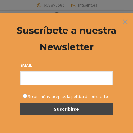
608875383
fnt@fnt.es
×
Buscar:
Suscríbete a nuestra
Newsletter
Archivos diarios:
27 agosto, 2019
Estás aquí:
EMAIL
Si continúas, aceptas la política de privacidad