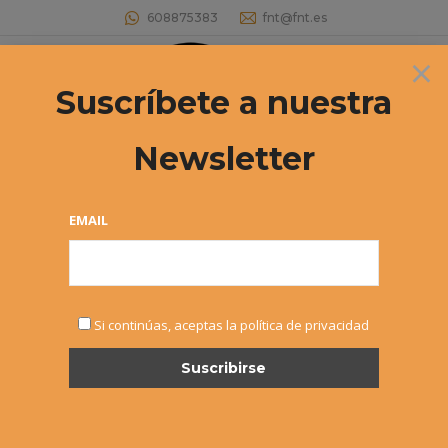
608875383
fnt@fnt.es
×
Buscar:
Suscríbete a nuestra
Newsletter
Archivos diarios:
30 julio, 2019
Estás aquí:
EMAIL
Si continúas, aceptas la política de privacidad