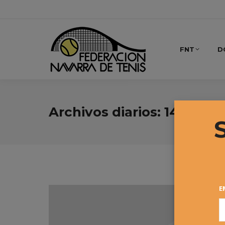
FNT
D
Archivos diarios:
14 dicie
E