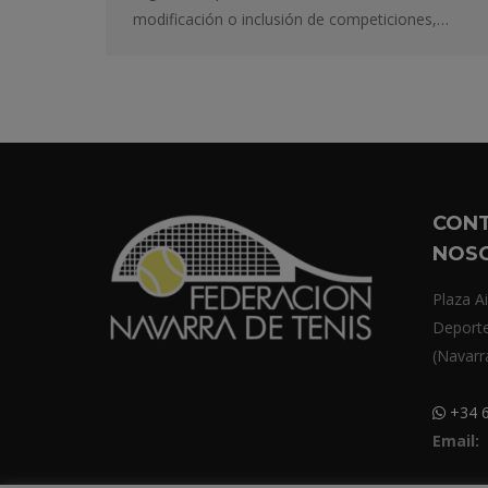
modificación o inclusión de competiciones,…
CON
NOS
Plaza Ai
Deport
(Navarr
+34 6
Email: