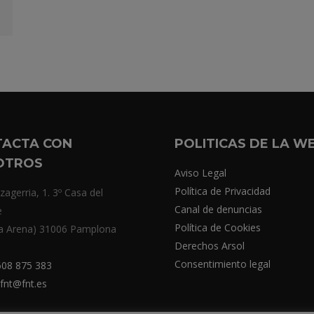
TACTA CON
POLITICAS DE LA W
OTROS
Aviso Legal
Política de Privacidad
zagerria, 1. 3º Casa del
Canal de denuncias
e
Política de Cookies
a Arena) 31006 Pamplona
Derechos Arsol
Consentimiento legal
08 875 383
fnt@fnt.es