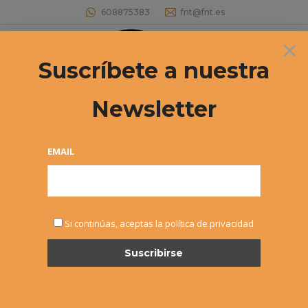
608875383
fnt@fnt.es
×
Buscar:
Suscríbete a nuestra
Newsletter
Archivos diarios:
10 noviembre, 2018
Estás aquí:
EMAIL
Si continúas, aceptas la política de privacidad