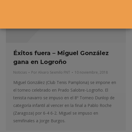
Éxitos fuera – Miguel González
gana en Logroño
Noticias
Por
Alvaro Sexmilo FNT
10 noviembre, 2018
Miguel González (Club Tenis Pamplona) se impone en
el torneo celebrado en Prado Salobre-Logroño. El
tenista navarro se impuso en el 8º Torneo Dunlop de
categoría infantil al vencer en la final a Pablo Roche
(Zaragoza) por 6-4 6-2. Miguel se impuso en
semifinales a Jorge Burgos.