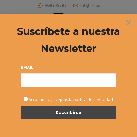
608875383
fnt@fnt.es
×
Buscar:
Suscríbete a nuestra
Newsletter
Archivos diarios:
14 enero, 2018
Estás aquí:
EMAIL
Si continúas, aceptas la política de privacidad