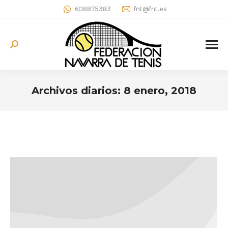
608875383
fnt@fnt.es
Buscar:
Archivos diarios:
8 enero, 2018
Estás aquí: