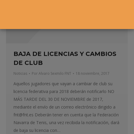
BAJA DE LICENCIAS Y CAMBIOS
DE CLUB
Noticias
Por
Alvaro Sexmilo FNT
18 noviembre, 2017
Aquellos jugadores que vayan a cambiar de club su
licencia federativa para 2018 deberán notificarlo NO
MÁS TARDE DEL 30 DE NOVIEMBRE de 2017,
mediante el envío de un correo electrónico dirigido a
fnt@fnt.es Deberán tener en cuenta que la Federación
Navarra de Tenis, una vez recibida la notificación, dará
de baja su licencia con…