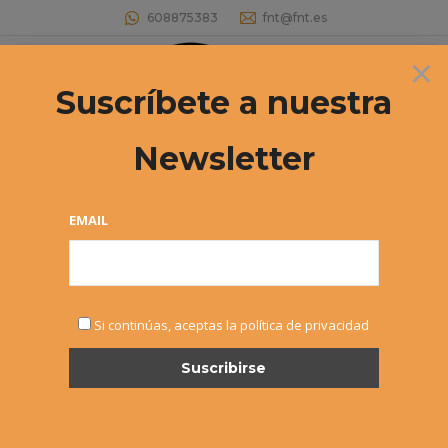
608875383
fnt@fnt.es
×
Buscar:
Suscríbete a nuestra
Newsletter
Archivos diarios:
18 noviembre, 2017
Estás aquí:
EMAIL
Si continúas, aceptas la política de privacidad