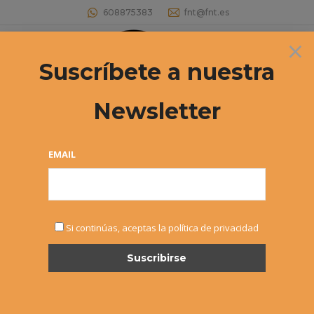
608875383
fnt@fnt.es
×
Buscar:
Suscríbete a nuestra
Newsletter
Archivos diarios:
31 octubre, 2017
Estás aquí:
EMAIL
Si continúas, aceptas la política de privacidad