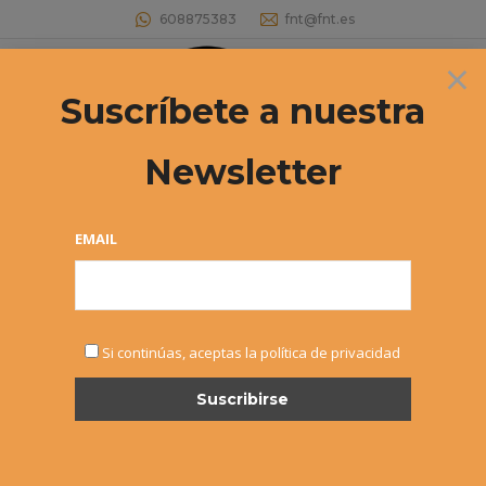
608875383
fnt@fnt.es
×
Buscar:
Suscríbete a nuestra
Newsletter
Archivos diarios:
18 octubre, 2017
Estás aquí:
EMAIL
Si continúas, aceptas la política de privacidad