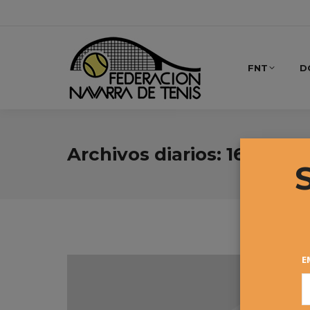
FNT
D
Archivos diarios:
16 octub
E