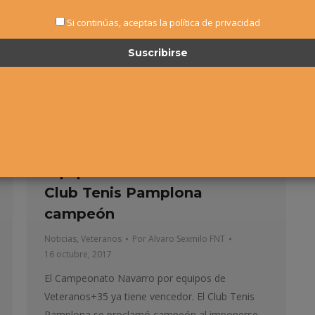
Si continúas, aceptas la política de privacidad
Campeonato Navarro por
equipos de Veteranos+35 –
Club Tenis Pamplona
campeón
Noticias
,
Veteranos
Por
Alvaro Sexmilo FNT
16 octubre, 2017
El Campeonato Navarro por equipos de
Veteranos+35 ya tiene vencedor. El Club Tenis
Pamplona se proclamó campeón al imponerse