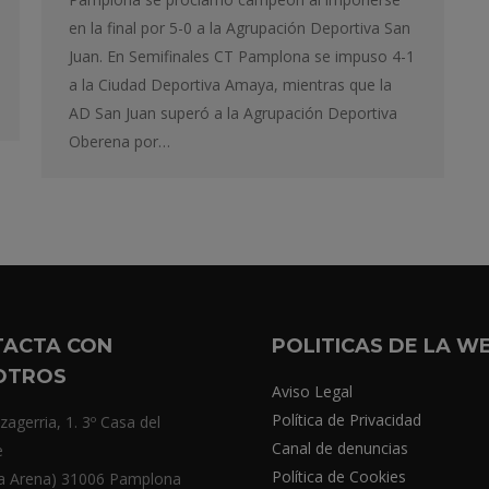
en la final por 5-0 a la Agrupación Deportiva San
Juan. En Semifinales CT Pamplona se impuso 4-1
a la Ciudad Deportiva Amaya, mientras que la
AD San Juan superó a la Agrupación Deportiva
Oberena por…
TACTA CON
POLITICAS DE LA W
OTROS
Aviso Legal
Política de Privacidad
zagerria, 1. 3º Casa del
Canal de denuncias
e
Política de Cookies
a Arena) 31006 Pamplona