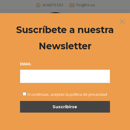
608875383
fnt@fnt.es
×
Buscar:
Suscríbete a nuestra
Newsletter
Archivos diarios:
9 octubre, 2017
Estás aquí:
EMAIL
Si continúas, aceptas la política de privacidad