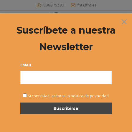
608875383
fnt@fnt.es
×
Buscar:
Suscríbete a nuestra
Newsletter
Archivos diarios:
26 junio, 2017
Estás aquí:
EMAIL
Si continúas, aceptas la política de privacidad